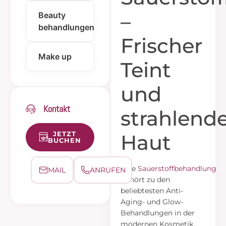
–
Beauty
behandlungen
Frischer
Make up
Teint
und
Kontakt
strahlend
JETZT
Haut
BUCHEN
Eine
Sauerstoffbehandlung
MAIL
ANRUFEN
gehört zu den
beliebtesten Anti-
Aging- und Glow-
Behandlungen in der
modernen Kosmetik.