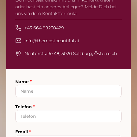
oder hast ein anderes Anliegen? Melde Dich bei
uns via dem Kontaktformular.
+43 664 99230429
info@themostbeautiful.at
Neutorstraße 48, 5020 Salzburg, Österreich
Name
*
Telefon
*
Email
*