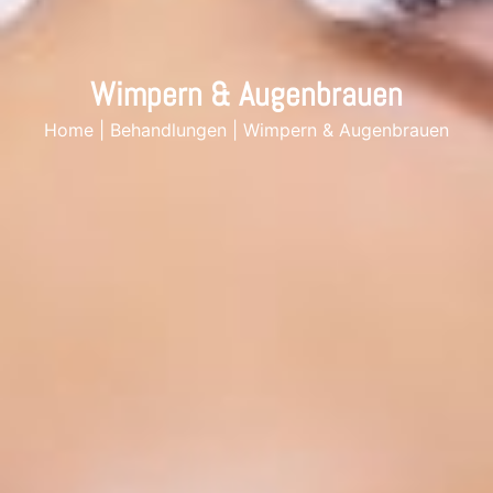
Wimpern & Augenbrauen
Home
|
‌Behandlungen
|
Wimpern & Augenbrauen