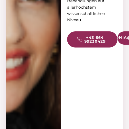
Behandlungen auf
allerhöchstem
wissenschaftlichen
Niveau.
‎+43 664
ANTONIA
99230429