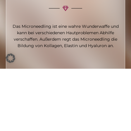
Das Microneedling ist eine wahre Wunderwaffe und
kann bei verschiedenen Hautproblemen Abhilfe
verschaffen. Außerdem regt das Microneedling die
Bildung von Kollagen, Elastin und Hyaluron an.