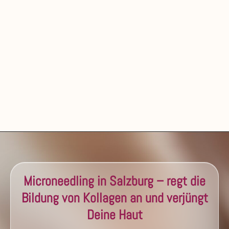
Microneedling in Salzburg – regt die
Bildung von Kollagen an und verjüngt
Deine Haut