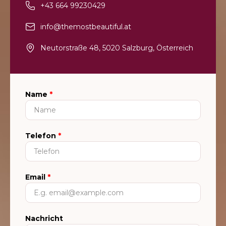
+43 664 99230429
info@themostbeautiful.at
Neutorstraße 48, 5020 Salzburg, Österreich
Name
*
Telefon
*
Email
*
Nachricht